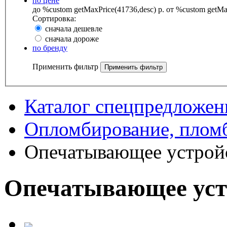
по цене
до %custom getMaxPrice(41736,desc) р.
от %custom getMax
Сортировка:
сначала дешевле
сначала дороже
по бренду
Применить фильтр
Каталог спецпредложен
Опломбирование, плом
Опечатывающее устрой
Опечатывающее уст