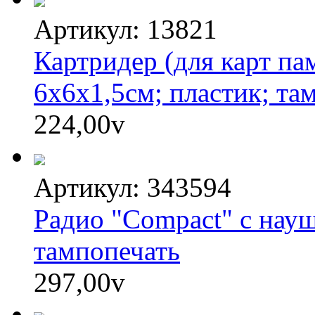
Артикул: 13821
Картридер (для карт п
6х6х1,5см; пластик; та
224,00
v
Артикул: 343594
Радио "Compact" с науш
тампопечать
297,00
v