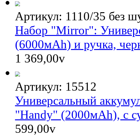
Артикул: 1110/35 без ш
Набор "Mirror": Униве
(6000мАh) и ручка, чер
1 369,00
v
Артикул: 15512
Универсальный аккумул
"Handy" (2000мАh), с с
599,00
v