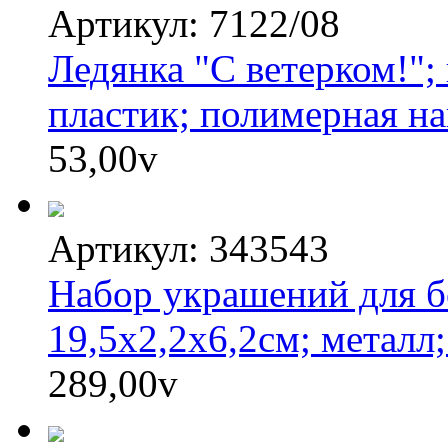
Артикул: 7122/08
Ледянка "С ветерком!";
пластик; полимерная на
53,00
v
Артикул: 343543
Набор украшений для б
19,5х2,2х6,2см; металл;
289,00
v