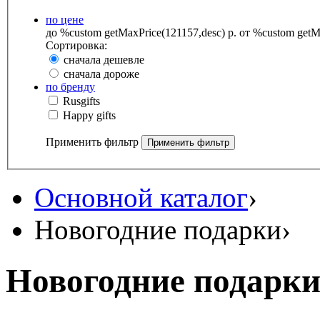
по цене
до %custom getMaxPrice(121157,desc) р.
от %custom getMa
Сортировка:
сначала дешевле
сначала дороже
по бренду
Rusgifts
Happy gifts
Применить фильтр
Основной каталог
›
Новогодние подарки
›
Новогодние подарк