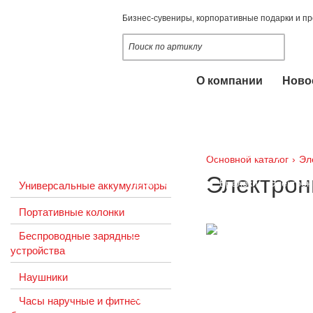
Бизнес-сувениры, корпоративные подарки и п
О компании
Ново
Наши услуги
Опломбирование, пломбы
Оснастки 
Промо-одежда
Ручки и карандаши
Основной каталог
›
Эл
Электрон
Промо-сувениры
Брелоки
Электрон
Универсальные аккумуляторы
Портативные колонки
Настольные календари 2020-2021
Пу
Беспроводные зарядные
Сладкие подарки
Новогодние подарк
устройства
Упаковка подарочная
Некоммерчески
Наушники
Заказная программа
Настольные кал
Часы наручные и фитнес