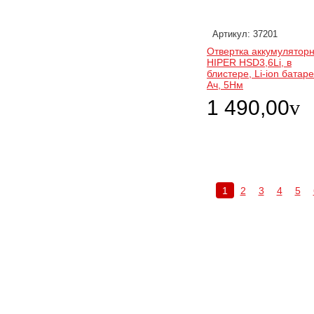
Артикул: 37201
Отвертка аккумулятор
HIPER HSD3,6Li, в
блистере, Li-ion батаре
Ач, 5Нм
1 490,00
v
1
2
3
4
5