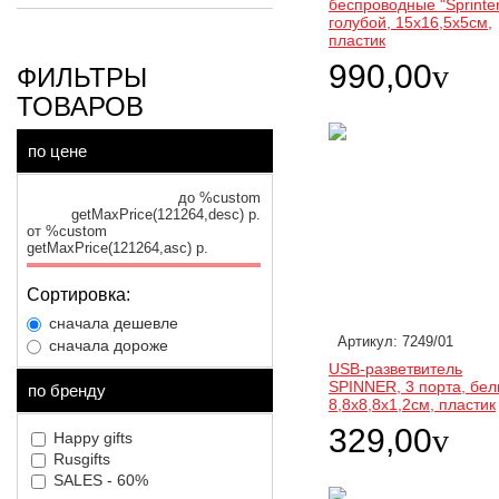
беспроводные "Sprinter
голубой, 15х16,5х5см,
пластик
990,00
v
ФИЛЬТРЫ
ТОВАРОВ
по цене
до %custom
getMaxPrice(121264,desc) р.
от %custom
getMaxPrice(121264,asc) р.
Сортировка:
сначала дешевле
Артикул: 7249/01
сначала дороже
USB-разветвитель
SPINNER, 3 порта, бел
по бренду
8,8х8,8х1,2см, пластик
329,00
v
Happy gifts
Rusgifts
SALES - 60%