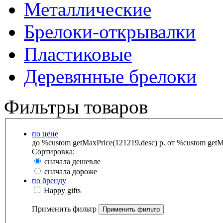
Металлические
Брелоки-открывалки
Пластиковые
Деревянные брелоки
Фильтры товаров
по цене
до %custom getMaxPrice(121219,desc) р.
от %custom getMa
Сортировка:
сначала дешевле
сначала дороже
по бренду
Happy gifts
Применить фильтр