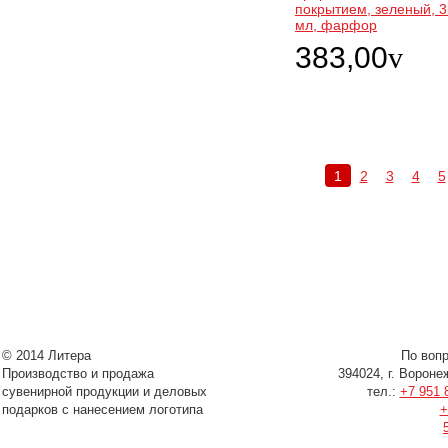
покрытием, зеленый, 
мл, фарфор
383,00
v
1
2
3
4
5
© 2014 Литера
По воп
Производство и продажа
394024, г. Вороне
сувенирной продукции и деловых
тел.:
+7 951 
подарков с нанесением логотипа
+