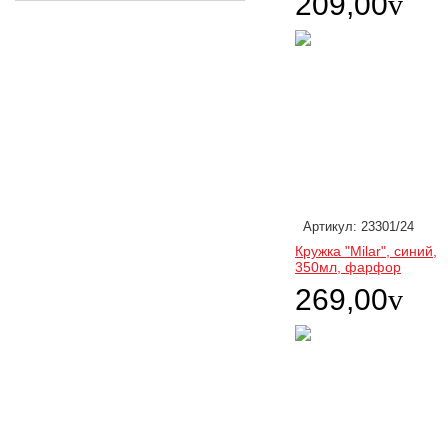
209,00
v
Артикул: 23301/24
Кружка "Milar", синий,
350мл, фарфор
269,00
v