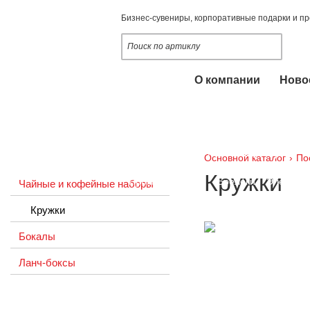
Бизнес-сувениры, корпоративные подарки и п
О компании
Ново
Наши услуги
Опломбирование, пломбы
Оснастки 
Промо-одежда
Ручки и карандаши
Основной каталог
›
По
Кружки
Промо-сувениры
Брелоки
Электрон
Чайные и кофейные наборы
Кружки
Настольные календари 2020-2021
Пу
Бокалы
Сладкие подарки
Новогодние подарк
Ланч-боксы
Упаковка подарочная
Некоммерчески
Заказная программа
Настольные кал