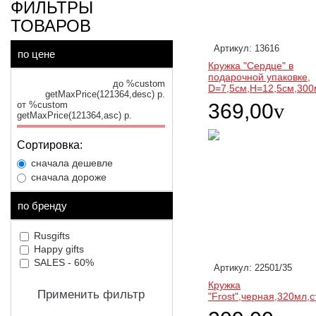
ФИЛЬТРЫ
ТОВАРОВ
Артикул: 13616
по цене
Кружка "Сердце" в
подарочной упаковке,
до %custom
D=7,5см,H=12,5см,30
getMaxPrice(121364,desc) р.
от %custom
369,00
v
getMaxPrice(121364,asc) р.
Сортировка:
сначала дешевле
сначала дороже
по бренду
Rusgifts
Happy gifts
SALES - 60%
Артикул: 22501/35
Кружка
Применить фильтр
"Frost",черная,320мл,с