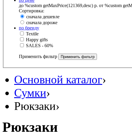
по цене
до %custom getMaxPrice(121369,desc) р.
от %custom getMa
Сортировка:
сначала дешевле
сначала дороже
по бренду
Textile
Happy gifts
SALES - 60%
Применить фильтр
Основной каталог
›
Сумки
›
Рюкзаки
›
Рюкзаки