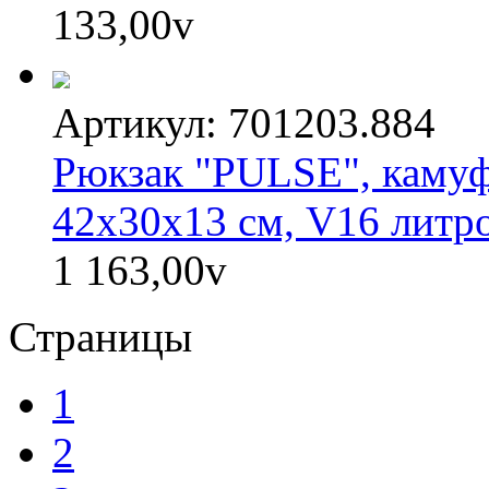
133,00
v
Артикул: 701203.884
Рюкзак "PULSE", камуф
42х30х13 см, V16 литр
1 163,00
v
Страницы
1
2