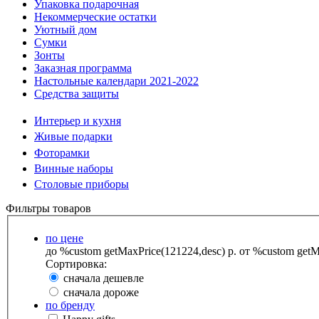
Упаковка подарочная
Некоммерческие остатки
Уютный дом
Сумки
Зонты
Заказная программа
Настольные календари 2021-2022
Средства защиты
Интерьер и кухня
Живые подарки
Фоторамки
Винные наборы
Столовые приборы
Фильтры товаров
по цене
до %custom getMaxPrice(121224,desc) р.
от %custom getMa
Сортировка:
сначала дешевле
сначала дороже
по бренду