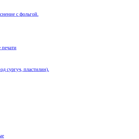
снение с фольгой.
 печати
од сургуч, пластилин).
ые