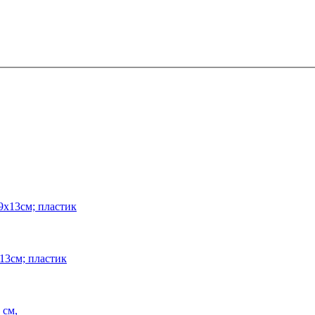
9х13см; пластик
х13см; пластик
 см,