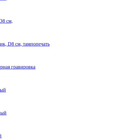
D8 см,
ик, D8 см, тампопечать
ерная гравировка
ный
ный
й