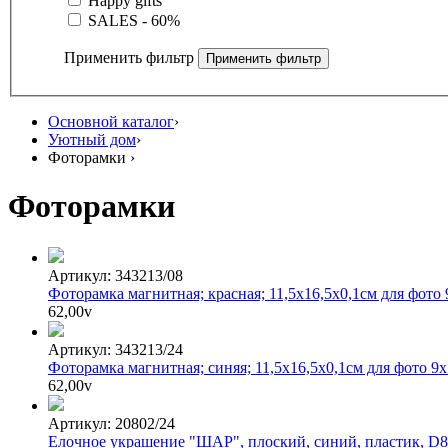
Happy gifts
SALES - 60%
Применить фильтр
Основной каталог
›
Уютный дом
›
Фоторамки
›
Фоторамки
Артикул: 343213/08
Фоторамка магнитная; красная; 11,5х16,5х0,1см для фото 
62,00
v
Артикул: 343213/24
Фоторамка магнитная; синяя; 11,5х16,5х0,1см для фото 9
62,00
v
Артикул: 20802/24
Елочное украшение "ШАР", плоский, синий, пластик, D8