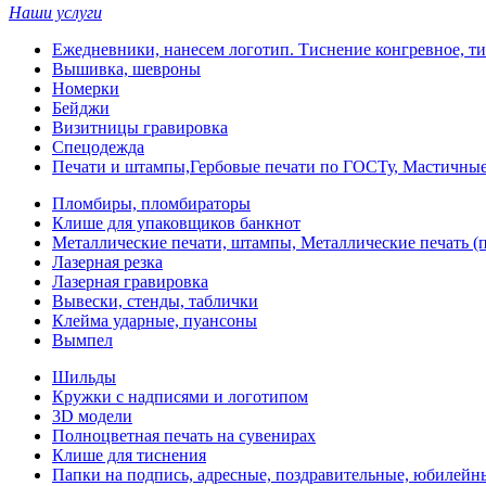
Наши услуги
Ежедневники, нанесем логотип. Тиснение конгревное, ти
Вышивка, шевроны
Номерки
Бейджи
Визитницы гравировка
Спецодежда
Печати и штампы,Гербовые печати по ГОСТу, Мастичные
Пломбиры, пломбираторы
Клише для упаковщиков банкнот
Металлические печати, штампы, Металлические печать (п
Лазерная резка
Лазерная гравировка
Вывески, стенды, таблички
Клейма ударные, пуансоны
Вымпел
Шильды
Кружки с надписями и логотипом
3D модели
Полноцветная печать на сувенирах
Клише для тиснения
Папки на подпись, адресные, поздравительные, юбилейн