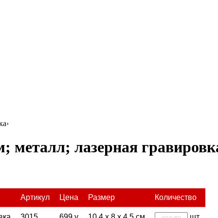
ка
›
м; металл; лазерная гравировк
Артикул
Цена
Размер
Количество
вка
3015
699
v
10,4 х 8 х 4,5 см
шт.