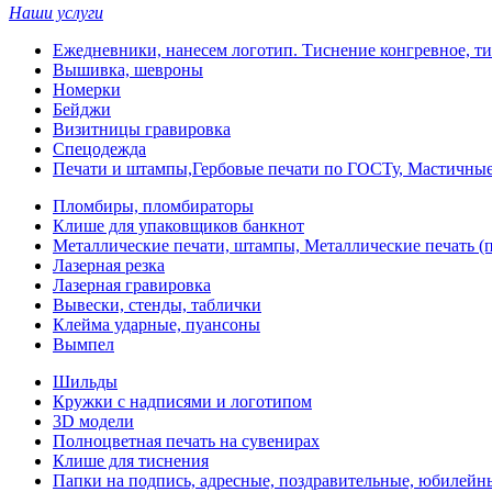
Наши услуги
Ежедневники, нанесем логотип. Тиснение конгревное, ти
Вышивка, шевроны
Номерки
Бейджи
Визитницы гравировка
Спецодежда
Печати и штампы,Гербовые печати по ГОСТу, Мастичные
Пломбиры, пломбираторы
Клише для упаковщиков банкнот
Металлические печати, штампы, Металлические печать (п
Лазерная резка
Лазерная гравировка
Вывески, стенды, таблички
Клейма ударные, пуансоны
Вымпел
Шильды
Кружки с надписями и логотипом
3D модели
Полноцветная печать на сувенирах
Клише для тиснения
Папки на подпись, адресные, поздравительные, юбилейн