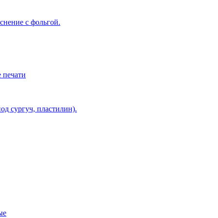
снение с фольгой.
 печати
од сургуч, пластилин).
ые