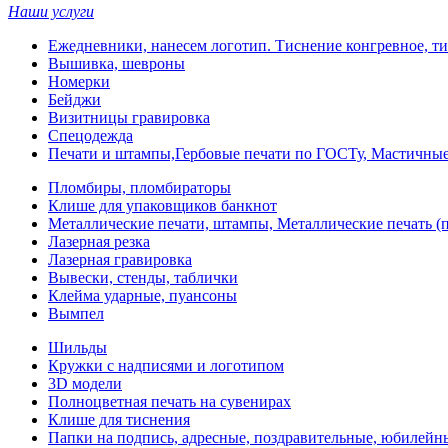
Наши услуги
Ежедневники, нанесем логотип. Тиснение конгревное, ти
Вышивка, шевроны
Номерки
Бейджи
Визитницы гравировка
Спецодежда
Печати и штампы,Гербовые печати по ГОСТу, Мастичные
Пломбиры, пломбираторы
Клише для упаковщиков банкнот
Металлические печати, штампы, Металлические печать (п
Лазерная резка
Лазерная гравировка
Вывески, стенды, таблички
Клейма ударные, пуансоны
Вымпел
Шильды
Кружки с надписями и логотипом
3D модели
Полноцветная печать на сувенирах
Клише для тиснения
Папки на подпись, адресные, поздравительные, юбилейн