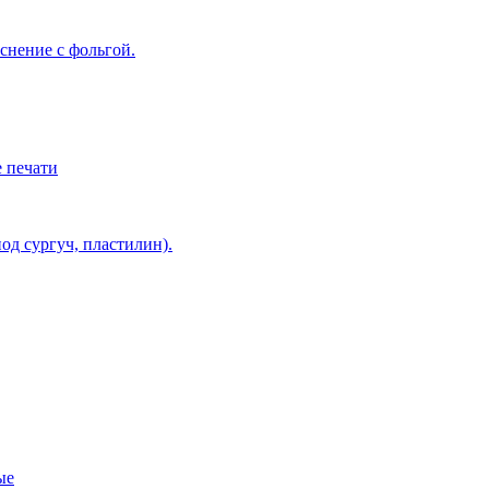
снение с фольгой.
 печати
од сургуч, пластилин).
ые