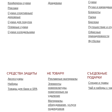
Офисные
Сумки
Конференц-сумки
Дождевики
принадлежности
Ручки и карандаш
Рюкзаки
Блокноты
Сумки спортивные/
дорожные
Папки
Сумки для покупок
Брелоки
Пляжные сумки
Путешествие и от
Сумки-холодильники
Офисные
принадлежности
Футболки
Награды
СРЕДСТВА ЗАЩИТЫ
НЕ ТОВАР!!!
СЪЕДОБНЫЕ
ПОДАРКИ
Аксессуары
Рекламные материалы
Специи и травы
Наборы
Элементы
номенклатуры,
Чай и наборы с ч
Товары для бани и SPA
помеченные на
удаление
Материалы,
оборудование, услуги
подрядчиков