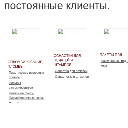
постоянные клиенты.
ПАКЕТЫ ПВД
ОСНАСТКИ ДЛЯ
ПЕЧАТЕЙ И
Пакет 40х50 ПВД, 
ОПЛОМБИРОВАНИЕ,
ШТАМПОВ
мкм
ПЛОМБЫ
Оснастка для печатей
Пластиковые номерные
Оснастка для штампов
пломбы
Пломбы
самоклеющиеся
Номерной Скотч,
Пломбировочные ленты
Пломбы для
пломбиратора
Пломбираторы
Одноразовые
номерные пакеты