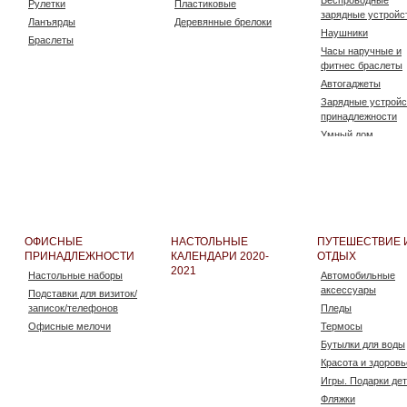
Беспроводные
Рулетки
Пластиковые
зарядные устройс
Ланъярды
Деревянные брелоки
Наушники
Браслеты
Часы наручные и
фитнес браслеты
Автогаджеты
Зарядные устройс
принадлежности
Умный дом
Калькуляторы
USB flash карты
Компьютерные м
Аксессуары
Электроинструме
ОФИСНЫЕ
НАСТОЛЬНЫЕ
ПУТЕШЕСТВИЕ 
Гейминг
ПРИНАДЛЕЖНОСТИ
КАЛЕНДАРИ 2020-
ОТДЫХ
Радиоуправляемы
2021
Настольные наборы
Автомобильные
игрушки
аксессуары
Подставки для визиток/
Увлажнители
записок/телефонов
Пледы
Офисные мелочи
Термосы
Бутылки для воды
Красота и здоровь
Игры. Подарки де
Фляжки