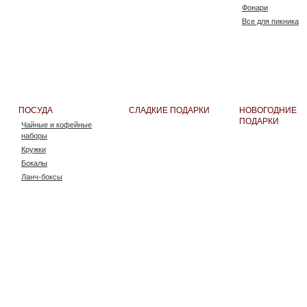
Фонари
Все для пикника
Термокружки
Ножи и инструме
Все для путешест
Спорт
Очки
Футляры дорожны
ПОСУДА
СЛАДКИЕ ПОДАРКИ
НОВОГОДНИЕ
ПОДАРКИ
Чайные и кофейные
наборы
Кружки
Бокалы
Ланч-боксы