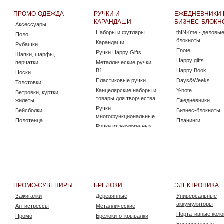
Проволока, шпагат
Опечатывающее
ПРОМО-ОДЕЖДА
РУЧКИ И
ЕЖЕДНЕВНИКИ 
устройство
КАРАНДАШИ
БИЗНЕС-БЛОКН
Аксессуары
Тубусы - пеналы для
Наборы и футляры
thINKme - деловы
Поло
ключей
блокноты
Карандаши
Рубашки
Enote
Ручки Happy Gifts
Шапки, шарфы,
Happy gifts
перчатки
Металлические ручки
B1
Happy Book
Носки
Пластиковые ручки
Days&Weeks
Толстовки
Канцелярские наборы и
Y-note
Ветровки, куртки,
товары для творчества
жилеты
Ежедневники
Ручки
Бейсболки
Бизнес-блокноты
многофункциональные
Полотенца
Планинги
Ручки из экологичных
Брюки и шорты
Блокноты
материалов
Футболки
Скетчбуки
Ручки
Панамы
Тетради
антибактериальные
ПРОМО-СУВЕНИРЫ
БРЕЛОКИ
ЭЛЕКТРОНИКА
Зажигалки
Деревянные
Универсальные
аккумуляторы
Антистрессы
Металлические
Портативные коло
Промо
Брелоки-открывалки