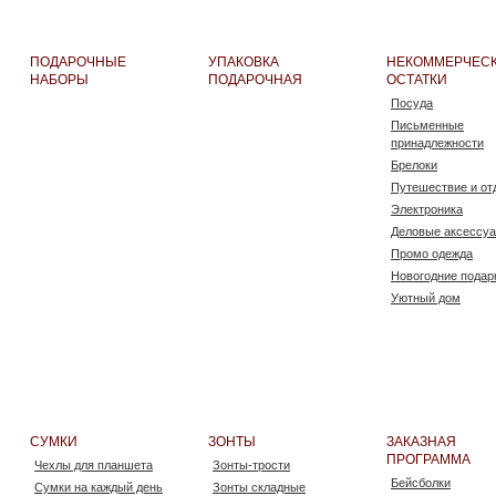
ПОДАРОЧНЫЕ
УПАКОВКА
НЕКОММЕРЧЕС
НАБОРЫ
ПОДАРОЧНАЯ
ОСТАТКИ
Посуда
Письменные
принадлежности
Брелоки
Путешествие и от
Электроника
Деловые аксессу
Промо одежда
Новогодние подар
Уютный дом
Сумки
Аксессуары
Рюкзаки
Флешки
Съедобные подар
Часы
СУМКИ
ЗОНТЫ
ЗАКАЗНАЯ
Промо сувениры
ПРОГРАММА
Чехлы для планшета
Зонты-трости
Зонты
Бейсболки
Сумки на каждый день
Зонты складные