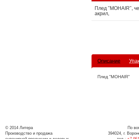
Плед "MOHAIR", че
акрил,
Описание
Упа
Плед "MOHAIR"
© 2014 Литера
По во
Производство и продажа
394024, г. Воро
сувенирной продукции и деловых
тел.:
+7 951