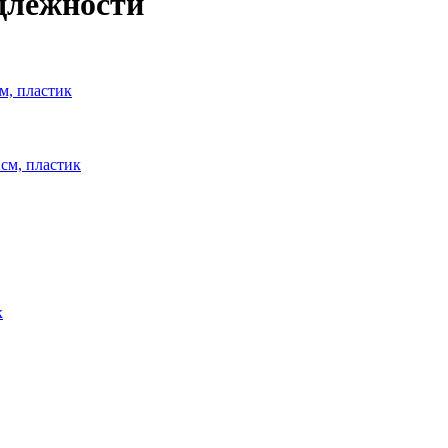
длежности
м, пластик
см, пластик
к