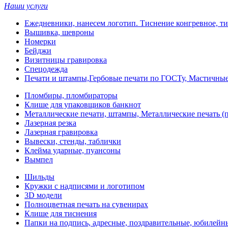
Наши услуги
Ежедневники, нанесем логотип. Тиснение конгревное, ти
Вышивка, шевроны
Номерки
Бейджи
Визитницы гравировка
Спецодежда
Печати и штампы,Гербовые печати по ГОСТу, Мастичные
Пломбиры, пломбираторы
Клише для упаковщиков банкнот
Металлические печати, штампы, Металлические печать (п
Лазерная резка
Лазерная гравировка
Вывески, стенды, таблички
Клейма ударные, пуансоны
Вымпел
Шильды
Кружки с надписями и логотипом
3D модели
Полноцветная печать на сувенирах
Клише для тиснения
Папки на подпись, адресные, поздравительные, юбилейн