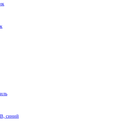
ик
ик
тиль
B, синий