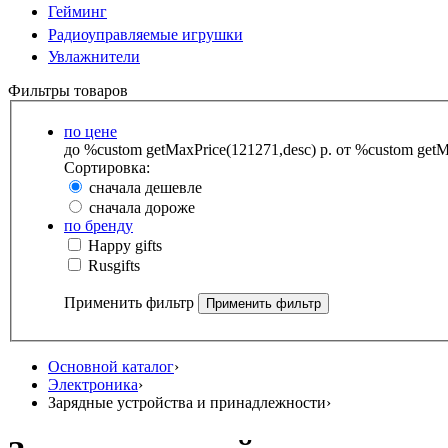
Гейминг
Радиоуправляемые игрушки
Увлажнители
Фильтры товаров
по цене
до %custom getMaxPrice(121271,desc) р.
от %custom getMa
Сортировка:
сначала дешевле
сначала дороже
по бренду
Happy gifts
Rusgifts
Применить фильтр
Основной каталог
›
Электроника
›
Зарядные устройства и принадлежности
›