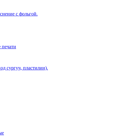
снение с фольгой.
 печати
од сургуч, пластилин).
ые