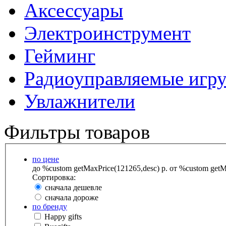
Аксессуары
Электроинструмент
Гейминг
Радиоуправляемые игр
Увлажнители
Фильтры товаров
по цене
до %custom getMaxPrice(121265,desc) р.
от %custom getMa
Сортировка:
сначала дешевле
сначала дороже
по бренду
Happy gifts