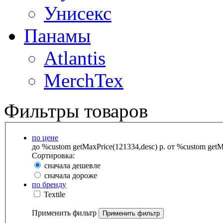
Унисекс
Панамы
Atlantis
MerchTex
Фильтры товаров
по цене
до %custom getMaxPrice(121334,desc) р.
от %custom getMa
Сортировка:
сначала дешевле
сначала дороже
по бренду
Textile
Применить фильтр