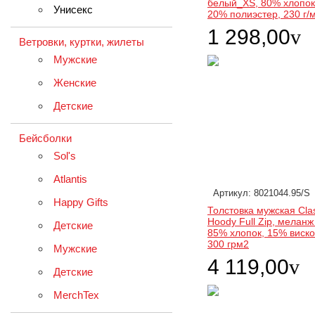
белый_XS, 80% хлопок
Унисекс
20% полиэстер, 230 г/
1 298,00
v
Ветровки, куртки, жилеты
Мужские
Женские
Детские
Бейсболки
Sol's
Atlantis
Артикул: 8021044.95/S
Happy Gifts
Толстовка мужская Cla
Hoody Full Zip, меланж
Детские
85% хлопок, 15% виско
300 грм2
Мужские
4 119,00
v
Детские
MerchTex