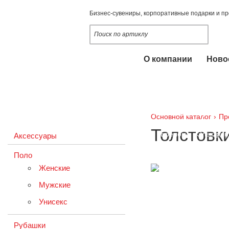
Бизнес-сувениры, корпоративные подарки и п
О компании
Ново
Наши услуги
Опломбирование, пломбы
Оснастки 
Промо-одежда
Ручки и карандаши
Основной каталог
›
Пр
Толстовк
Промо-сувениры
Брелоки
Электрон
Аксессуары
Поло
Настольные календари 2020-2021
Пу
Женские
Сладкие подарки
Новогодние подарк
Мужские
Упаковка подарочная
Некоммерчески
Унисекс
Заказная программа
Настольные кал
Рубашки