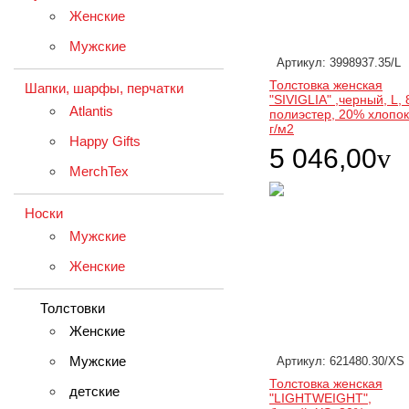
Женские
Мужские
Артикул: 3998937.35/L
Толстовка женская
Шапки, шарфы, перчатки
"SIVIGLIA" ,черный, L,
Atlantis
полиэстер, 20% хлопок
г/м2
Happy Gifts
5 046,00
v
MerchTex
Носки
Мужские
Женские
Толстовки
Женские
Мужские
Артикул: 621480.30/XS
Толстовка женская
детские
"LIGHTWEIGHT",