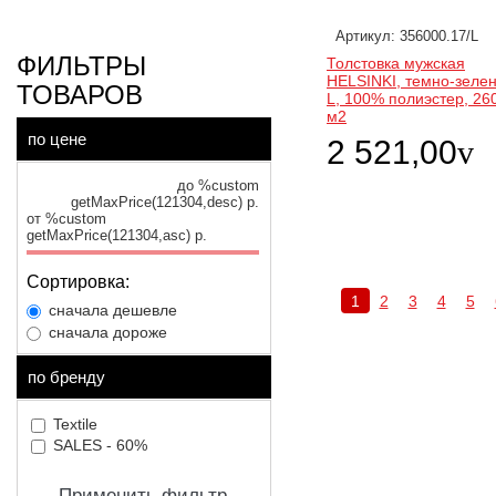
Артикул: 356000.17/L
ФИЛЬТРЫ
Толстовка мужская
HELSINKI, темно-зеле
ТОВАРОВ
L, 100% полиэстер, 260
м2
по цене
2 521,00
v
до %custom
getMaxPrice(121304,desc) р.
от %custom
getMaxPrice(121304,asc) р.
Сортировка:
1
2
3
4
5
сначала дешевле
сначала дороже
по бренду
Textile
SALES - 60%
Применить фильтр