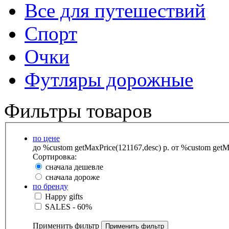
Все для путешествий
Спорт
Очки
Футляры дорожные
Фильтры товаров
по цене
до %custom getMaxPrice(121167,desc) р.
от %custom getMa
Сортировка:
сначала дешевле
сначала дороже
по бренду
Happy gifts
SALES - 60%
Применить фильтр