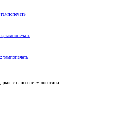
 тампопечать
ик; тампопечать
к; тампопечать
арков с нанесением логотипа