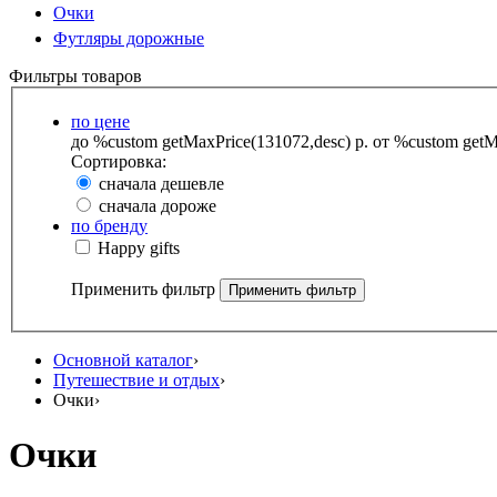
Очки
Футляры дорожные
Фильтры товаров
по цене
до %custom getMaxPrice(131072,desc) р.
от %custom getMa
Сортировка:
сначала дешевле
сначала дороже
по бренду
Happy gifts
Применить фильтр
Основной каталог
›
Путешествие и отдых
›
Очки
›
Очки