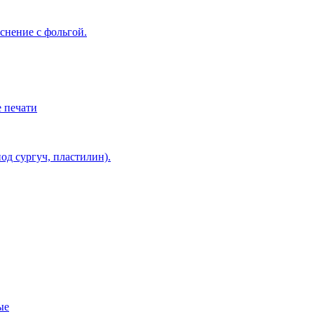
снение с фольгой.
 печати
од сургуч, пластилин).
ые