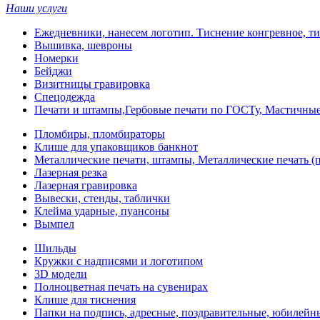
Наши услуги
Ежедневники, нанесем логотип. Тиснение конгревное, ти
Вышивка, шевроны
Номерки
Бейджи
Визитницы гравировка
Спецодежда
Печати и штампы,Гербовые печати по ГОСТу, Мастичные
Пломбиры, пломбираторы
Клише для упаковщиков банкнот
Металлические печати, штампы, Металлические печать (п
Лазерная резка
Лазерная гравировка
Вывески, стенды, таблички
Клейма ударные, пуансоны
Вымпел
Шильды
Кружки с надписями и логотипом
3D модели
Полноцветная печать на сувенирах
Клише для тиснения
Папки на подпись, адресные, поздравительные, юбилейн