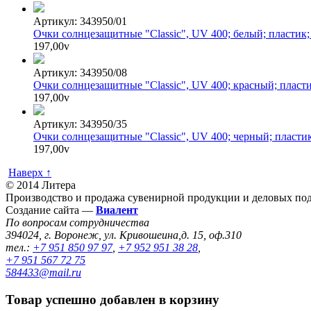
Артикул: 343950/01
Очки солнцезащитные "Classic", UV 400; белый; пластик;
197,00
v
Артикул: 343950/08
Очки солнцезащитные "Classic", UV 400; красный; пласт
197,00
v
Артикул: 343950/35
Очки солнцезащитные "Classic", UV 400; черный; пласти
197,00
v
Наверх ↑
© 2014 Литера
Производство и продажа сувенирной продукции и деловых под
Создание сайта —
Виалент
По вопросам сотрудничества
394024, г. Воронеж, ул. Кривошеина,д. 15, оф.310
тел.:
+7 951 850 97 97
,
+7 952 951 38 28
,
+7 951 567 72 75
584433@mail.ru
Товар успешно добавлен в корзину