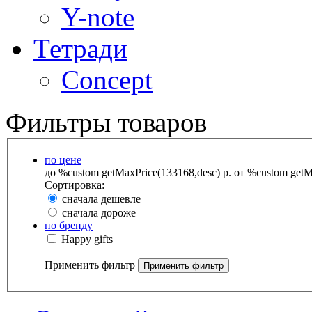
Y-note
Тетради
Concept
Фильтры товаров
по цене
до %custom getMaxPrice(133168,desc) р.
от %custom getMa
Сортировка:
сначала дешевле
сначала дороже
по бренду
Happy gifts
Применить фильтр