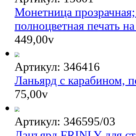
Монетница прозрачная; 
полноцветная печать на
449,00
v
Артикул: 346416
Ланьярд с карабином, п
75,00
v
Артикул: 346595/03
Ланъярд FRINLY для ста