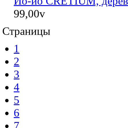
Йо-йо CRETIUM, дерево
99,00
v
Страницы
1
2
3
4
5
6
7