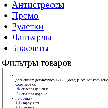
Антистрессы
Промо
Рулетки
Ланъярды
Браслеты
Фильтры товаров
по цене
до %custom getMaxPrice(121253,desc) р.
от %custom getMa
Сортировка:
сначала дешевле
сначала дороже
по бренду
Happy gifts
Rusgifts