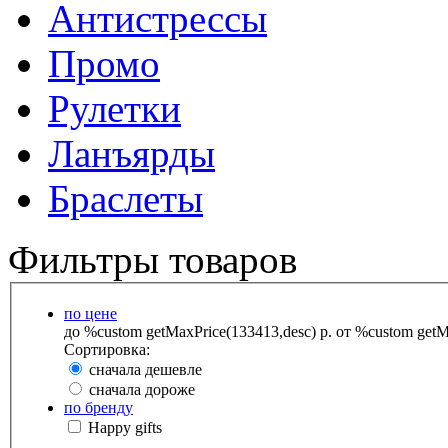
Антистрессы
Промо
Рулетки
Ланъярды
Браслеты
Фильтры товаров
по цене
до %custom getMaxPrice(133413,desc) р.
от %custom getMa
Сортировка:
сначала дешевле
сначала дороже
по бренду
Happy gifts