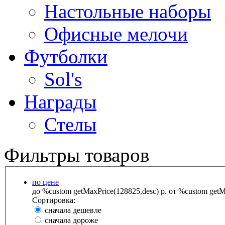
Настольные наборы
Офисные мелочи
Футболки
Sol's
Награды
Стелы
Фильтры товаров
по цене
до %custom getMaxPrice(128825,desc) р.
от %custom getMa
Сортировка:
сначала дешевле
сначала дороже