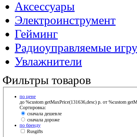
Аксессуары
Электроинструмент
Гейминг
Радиоуправляемые игр
Увлажнители
Фильтры товаров
по цене
до %custom getMaxPrice(131636,desc) р.
от %custom getMa
Сортировка:
сначала дешевле
сначала дороже
по бренду
Rusgifts