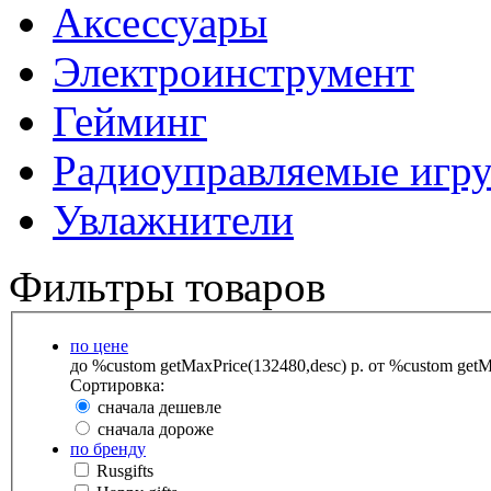
Аксессуары
Электроинструмент
Гейминг
Радиоуправляемые игр
Увлажнители
Фильтры товаров
по цене
до %custom getMaxPrice(132480,desc) р.
от %custom getMa
Сортировка:
сначала дешевле
сначала дороже
по бренду
Rusgifts