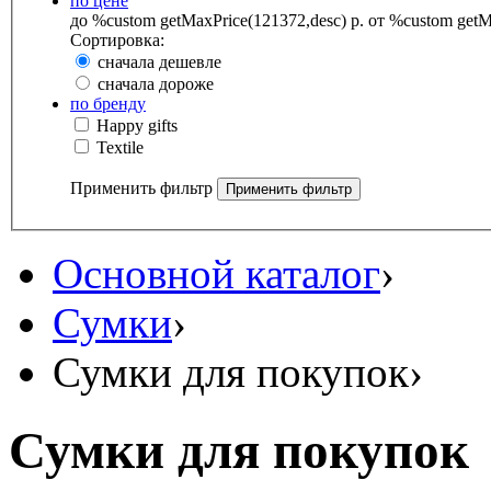
по цене
до %custom getMaxPrice(121372,desc) р.
от %custom getMa
Сортировка:
сначала дешевле
сначала дороже
по бренду
Happy gifts
Textile
Применить фильтр
Основной каталог
›
Сумки
›
Сумки для покупок
›
Сумки для покупок