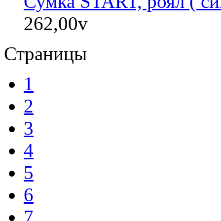
Сумка START, роял ( си
262,00
v
Страницы
1
2
3
4
5
6
7