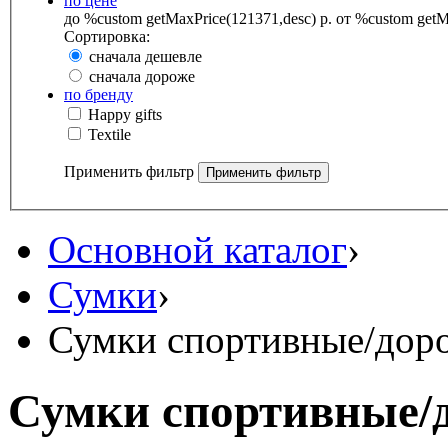
по цене
до %custom getMaxPrice(121371,desc) р.
от %custom getMa
Сортировка:
сначала дешевле
сначала дороже
по бренду
Happy gifts
Textile
Применить фильтр
Основной каталог
›
Сумки
›
Сумки спортивные/дор
Сумки спортивные/