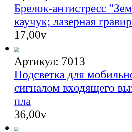
Брелок-антистресс "Зе
каучук; лазерная грави
17,00
v
Артикул: 7013
Подсветка для мобильно
сигналом входящего выз
пла
36,00
v