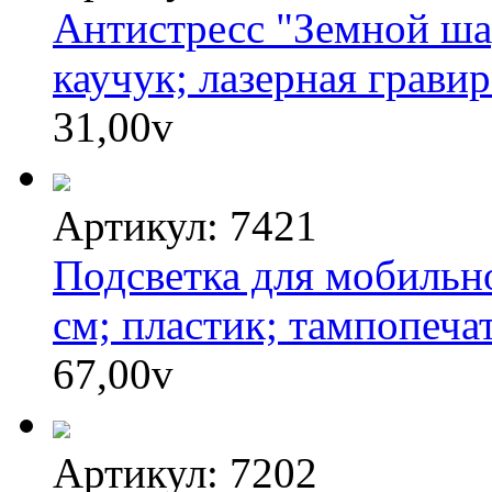
Антистресс "Земной ша
каучук; лазерная грави
31,00
v
Артикул: 7421
Подсветка для мобильно
см; пластик; тампопеча
67,00
v
Артикул: 7202